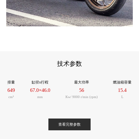
骑行姿势
人车一体感的骑行姿势，复杂路况也可拥有较好的前方视野。 脚
踏位置略为靠后，较容易分散腿部承重。轻量化和重心集中化的
技术参数
设计让车身操控更为轻快。
排量
缸径x行程
最大功率
燃油箱容量
649
67.0×46.0
56
15.4
cm³
mm
Kw/ 9000 r/min (rpm)
L
查看完整参数