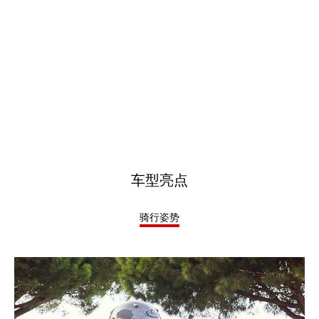
车型亮点
骑行姿势