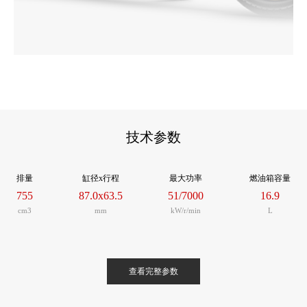
结合亲和与硬朗之美
在外观设计方面，XL750 TRANSALP以“亲和与硬朗”的设计理
念，富有气势的风格，加上圆润流畅的边缘过渡，造就了产品硬
技术参数
朗而亲和、刚毅而值得信赖的感受。车身前部设计端庄简洁，宽
大的风挡搭配大型整流罩，冒险风格一览无余，同时平衡了防风
保护和高速时的空气动力性能，尽情畅享驾驶乐趣。
排量
缸径x行程
最大功率
燃油箱容量
755
87.0x63.5
51/7000
16.9
cm3
mm
kW/r/min
L
查看完整参数