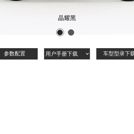
晶耀黑
参数配置
车型型录下